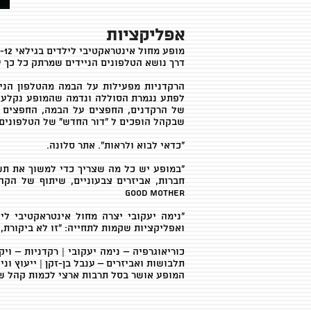
אפליקציות
מופע מחול אינטראקטיבי לילדים בגילאי 5-12 לכל המשפחה
דרך נושא הטלפונים הניידים שמרתק כל כך י
הרקדניות מפעילות על הבמה מהטלפון הנייד
לפתע נגמרת הסוללה ונדמה שהמופע נקלע ל
של הרקדנים, החפצים על הבמה, החפצים ש
שבקהל הופכים ל “דור החדש” של הטלפונים
"כדאי לבוא ולראות”.
אתר סלונה.
“במופע יש כל מה שצריך כדי למשוך את תשו
חברות, אביזרים צבעוניים, שיתוף של הקה
Good Mother
“נימה יעקובי יצרה מחול אינטראקטיבי לי
ואפליקציות שקמות לתחייה: “זו לא ביקורת,א
כוריאוגרפיה – נימה יעקובי | רקדניות – ויק
תלבושות ואביזרים – ענבל בן-זקן | ייעוץ וניה
המופע אושר בסל תרבות ארצי לכמות קהל של 120 א