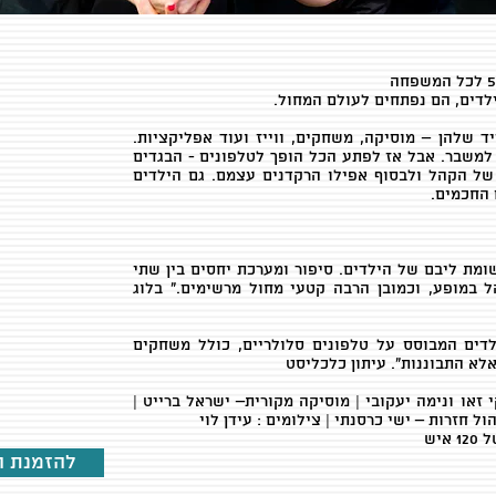
לדים, הם נפתחים לעולם המחול.
 שלהן – מוסיקה, משחקים, ווייז ועוד אפליקציות.
משבר. אבל אז לפתע הכל הופך לטלפונים - הבגדים
ל הקהל ולבסוף אפילו הרקדנים עצמם. גם הילדים
 החכמים.
מת ליבם של הילדים. סיפור ומערכת יחסים בין שתי
ל במופע, וכמובן הרבה קטעי מחול מרשימים.“ בלוג
לדים המבוסס על טלפונים סלולריים, כולל משחקים
לא התבוננות”. עיתון כלכליסט
י זאו ונימה יעקובי | מוסיקה מקורית– ישראל ברייט |
ול חזרות – ישי כרסנתי | צילומים : עידן לוי
יש
להזמנת ה