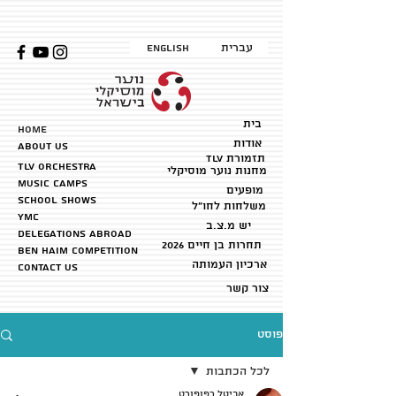
עברית
English
בית
HOME
אודות
about us
TLV תזמורת
TLV Orchestra
מחנות נוער מוסיקלי
music camps
מופעים
School shows
משלחות לחו״ל
YMC
יש מ.צ.ב
Delegations abroad
2026 תחרות בן חיים
ben haim competition
ארכיון העמותה
Contact us
צור קשר
פוסט
לכל הכתבות
אביטל רפופורט