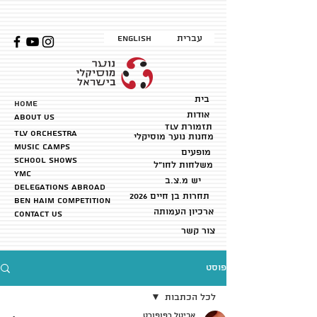
עברית
English
בית
HOME
אודות
about us
TLV תזמורת
TLV Orchestra
מחנות נוער מוסיקלי
music camps
מופעים
School shows
משלחות לחו״ל
YMC
יש מ.צ.ב
Delegations abroad
2026 תחרות בן חיים
ben haim competition
ארכיון העמותה
Contact us
צור קשר
פוסט
לכל הכתבות
אביטל רפופורט