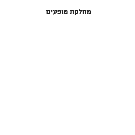
מחלקת מופעים
בימים הקרובים יגיעו לכל הרכזים, העיריות 
והמועצות באמצעות דואר רגיל, קטלוגים עם 
רפרטואר התוכניות שלנו. כאמור, רובם 