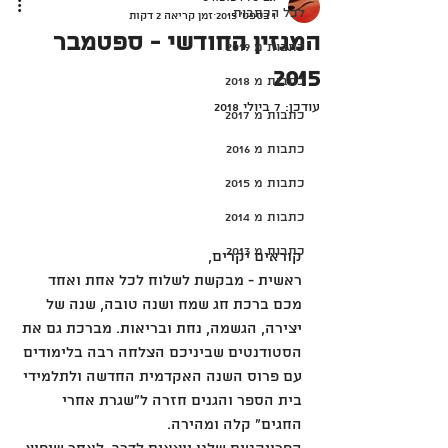
לכל הכתבות
1 בספט׳ 2015
זמן קריאה 2 דקות
המגזין החודשי - ספטמבר
כתבות מ 2019
2015
כתבות מ 2018
עודכן:
7 ביולי 2018
כתבות מ 2017
כתבות מ 2016
כתבות מ 2015
כתבות מ 2014
כתבות מ 2013
קוראים יקרים,
ראשית - מבקשת לשלוח לכל אחת ואחד 
מכם ברכת חג שמח ושנה טובה, שנה של 
יצירה, הגשמה, נחת ובריאות. מברכת גם את 
הסטודנטים שביניכם הצלחה רבה בלימודים 
עם פרוס השנה האקדמית החדשה ולתלמידי 
בית הספר והגנים חזרה ל"שגרת אחרי 
החגים" קלה ומהירה. 